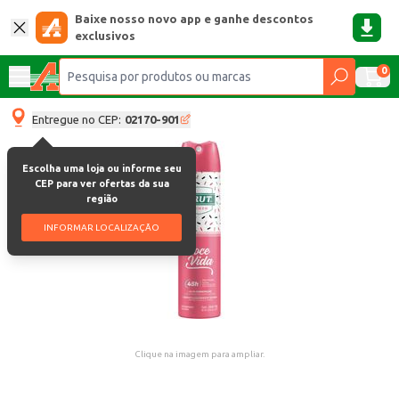
Baixe nosso novo app e ganhe descontos
exclusivos
0
Entregue no CEP:
02170-901
Escolha uma loja ou informe seu
CEP para ver ofertas da sua
região
INFORMAR LOCALIZAÇÃO
Clique na imagem para ampliar.