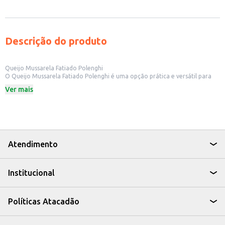
Descrição do produto
Queijo Mussarela Fatiado Polenghi
O Queijo Mussarela Fatiado Polenghi é uma opção prática e versátil para
quem busca qualidade e sabor no dia a dia. Ideal para lanchonetes,
Ver mais
restaurantes e para o consumo doméstico, o queijo já vem fatiado,
facilitando o preparo de diversos pratos.
Dicas de Uso:
Perfeito para sanduíches e lanches rápidos.
Ideal para pizzas, lasanhas e outras receitas que exigem queijo mussarela.
Pode ser utilizado em tábuas de frios e petiscos.
Excelente para gratinar e dar um toque especial aos seus pratos.
Atendimento
Com o Queijo Mussarela Fatiado Polenghi, você garante praticidade e um
sabor que agrada a todos, tornando suas receitas ainda mais saborosas e
seus negócios mais eficientes.
Institucional
Políticas Atacadão