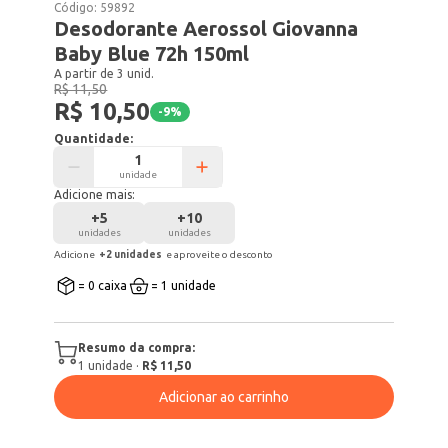
Código:
59892
Desodorante Aerossol Giovanna
Baby Blue 72h 150ml
A partir de 3 unid.
R$ 11,50
R$ 10,50
-
9
%
Quantidade:
unidade
Adicione mais:
+
5
+
10
unidades
unidades
Adicione
+
2
unidade
s
e aproveite o desconto
= 0 caixa
= 1 unidade
Resumo da compra:
1
unidade
·
R$ 11,50
Adicionar ao carrinho