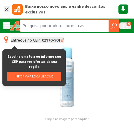
Baixe nosso novo app e ganhe descontos
exclusivos
0
Entregue no CEP:
02170-901
Escolha uma loja ou informe seu
CEP para ver ofertas da sua
região
INFORMAR LOCALIZAÇÃO
Clique na imagem para ampliar.