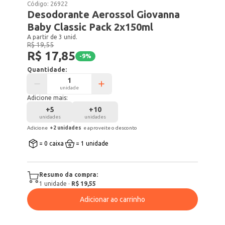
Código:
26922
Desodorante Aerossol Giovanna
Baby Classic Pack 2x150ml
A partir de 3 unid.
R$ 19,55
R$ 17,85
-
9
%
Quantidade:
unidade
Adicione mais:
+
5
+
10
unidades
unidades
Adicione
+
2
unidade
s
e aproveite o desconto
= 0 caixa
= 1 unidade
Resumo da compra:
1
unidade
·
R$ 19,55
Adicionar ao carrinho