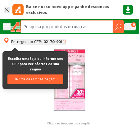
Baixe nosso novo app e ganhe descontos
exclusivos
0
Entregue no CEP:
02170-901
Escolha uma loja ou informe seu
CEP para ver ofertas da sua
região
INFORMAR LOCALIZAÇÃO
Clique na imagem para ampliar.