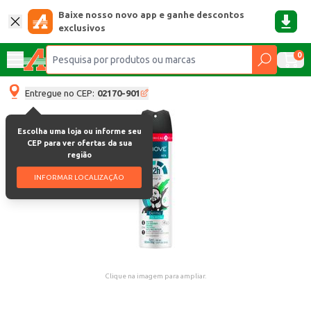
Baixe nosso novo app e ganhe descontos
exclusivos
0
Entregue no CEP:
02170-901
Escolha uma loja ou informe seu
CEP para ver ofertas da sua
região
INFORMAR LOCALIZAÇÃO
Clique na imagem para ampliar.