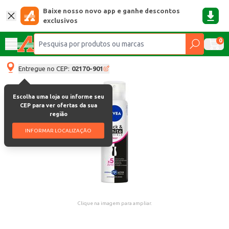
Baixe nosso novo app e ganhe descontos
exclusivos
0
Entregue no CEP:
02170-901
Escolha uma loja ou informe seu
CEP para ver ofertas da sua
região
INFORMAR LOCALIZAÇÃO
Clique na imagem para ampliar.