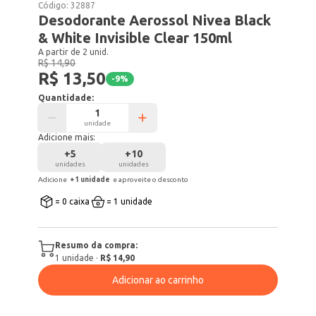
Código:
32887
Desodorante Aerossol Nivea Black
& White Invisible Clear 150ml
A partir de 2 unid.
R$ 14,90
R$ 13,50
-
9
%
Quantidade:
unidade
Adicione mais:
+
5
+
10
unidades
unidades
Adicione
+
1
unidade
e aproveite o desconto
= 0 caixa
= 1 unidade
Resumo da compra:
1
unidade
·
R$ 14,90
Adicionar ao carrinho