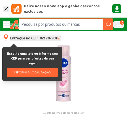
Baixe nosso novo app e ganhe descontos
exclusivos
0
Entregue no CEP:
02170-901
Escolha uma loja ou informe seu
CEP para ver ofertas da sua
região
INFORMAR LOCALIZAÇÃO
Clique na imagem para ampliar.