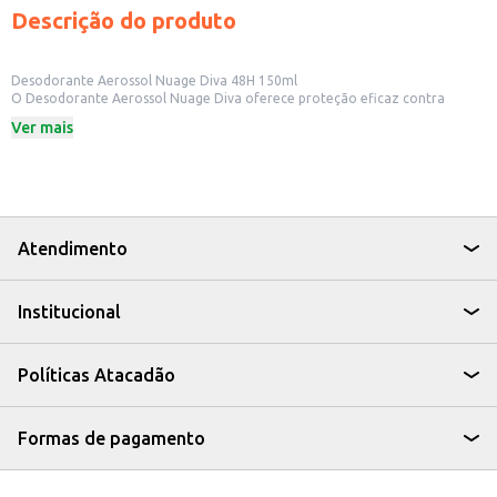
Descrição do produto
Desodorante Aerossol Nuage Diva 48H 150ml
O Desodorante Aerossol Nuage Diva oferece proteção eficaz contra
odores e transpiração por até 48 horas. Sua fórmula em aerossol
Ver mais
proporciona uma aplicação fácil e rápida, garantindo uma sensação de
frescor e bem-estar ao longo do dia. Ideal para quem busca proteção
duradoura e praticidade.
Dicas de Uso:
Aplique nas axilas limpas e secas, a uma distância de 15cm.
Use diariamente para uma proteção contínua.
Ideal para uso após o banho ou antes de atividades físicas.
Atendimento
O Desodorante Aerossol Nuage Diva é uma escolha confiável para quem
busca proteção e bem-estar, mantendo você confiante em todas as
situações.
Institucional
Políticas Atacadão
Formas de pagamento