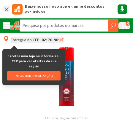
Baixe nosso novo app e ganhe descontos
exclusivos
0
Entregue no CEP:
02170-901
Escolha uma loja ou informe seu
CEP para ver ofertas da sua
região
INFORMAR LOCALIZAÇÃO
Clique na imagem para ampliar.