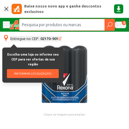
Baixe nosso novo app e ganhe descontos
exclusivos
0
Entregue no CEP:
02170-901
Escolha uma loja ou informe seu
CEP para ver ofertas da sua
região
INFORMAR LOCALIZAÇÃO
Clique na imagem para ampliar.