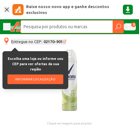
Baixe nosso novo app e ganhe descontos
exclusivos
0
Entregue no CEP:
02170-901
Escolha uma loja ou informe seu
CEP para ver ofertas da sua
região
INFORMAR LOCALIZAÇÃO
Clique na imagem para ampliar.