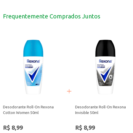
Aplique nas axilas limpas e secas.
Use diariamente para proteção e cuidado.
Ideal para uso pessoal e para revenda em estabelecimentos comerciais.
Frequentemente Comprados Juntos
O Desodorante Roll-On Dove Original é uma opção prática e eficiente para q
Desodorante Roll-On Rexona
Desodorante Roll-On Rexona
Cotton Women 50ml
Invisible 50ml
R$ 8,99
R$ 8,99