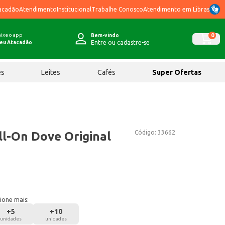
acadão
Atendimento
Institucional
Trabalhe Conosco
Atendimento em Libras
ixe o app
0
Bem-vindo
Entre ou cadastre-se
eu Atacadão
ês
Leites
Cafés
Super Ofertas
Código:
33662
l-On Dove Original
ione mais:
+
5
+
10
unidades
unidades