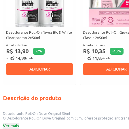
Desodorante Roll-On Nivea Blc & White
Desodorante Roll-On Giov
Clear promo 2x50ml
Classic 2x50ml
A partir de 3 unid.
A partir de 3 unid.
R$ 13,90
R$ 10,35
-
7
%
-
13
%
R$ 14,90
R$ 11,85
ou
/ cada
ou
/ cada
ADICIONAR
ADICIONAR
Descrição do produto
Desodorante Roll-On Dove Original 50ml
O Desodorante Roll-On Dove Original, com 50ml, oferece proteção antitranspir
desodorante proporciona uma sensação de frescor e bem-estar.
Ver mais
Dicas de uso: