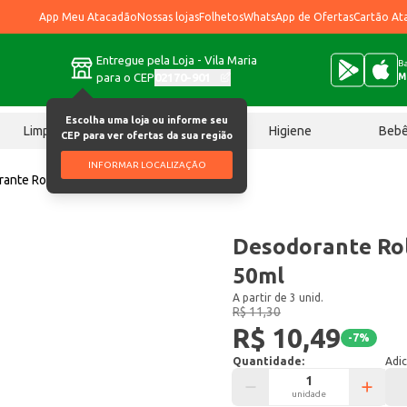
App Meu Atacadão
Nossas lojas
Folhetos
WhatsApp de Ofertas
Cartão At
Entregue pela Loja - Vila Maria
Ba
para o CEP
02170-901
M
Escolha uma loja ou informe seu
Limpeza
Chocolates
Higiene
Beb
CEP para ver ofertas da sua região
INFORMAR LOCALIZAÇÃO
ante Roll On Dove Original 50ml
Desodorante Rol
50ml
A partir de 3 unid.
R$ 11,30
R$ 10,49
-
7
%
Quantidade:
Adic
unidade