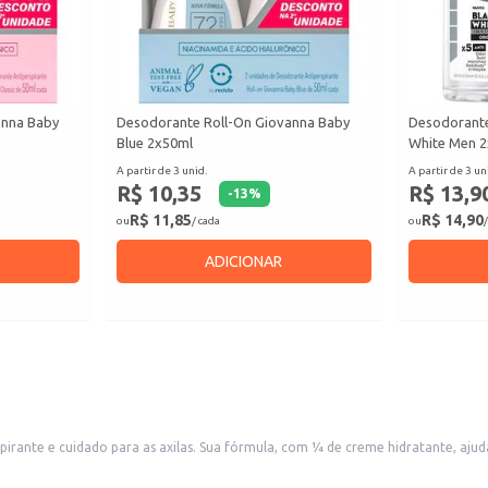
anna Baby
Desodorante Roll-On Giovanna Baby
Desodorante
Blue 2x50ml
White Men 
A partir de 3 unid.
A partir de 3 un
R$ 10,35
R$ 13,9
-
13
%
R$ 11,85
R$ 14,90
ou
/ cada
ou
/
ADICIONAR
ante e cuidado para as axilas. Sua fórmula, com ¼ de creme hidratante, ajuda a