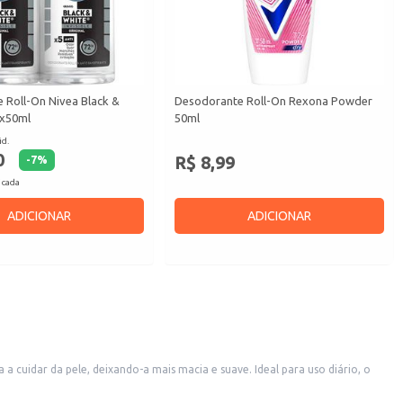
 Roll-On Nivea Black &
Desodorante Roll-On Rexona Powder
2x50ml
50ml
id.
0
R$ 8,99
-
7
%
 cada
ADICIONAR
ADICIONAR
 cuidar da pele, deixando-a mais macia e suave. Ideal para uso diário, o