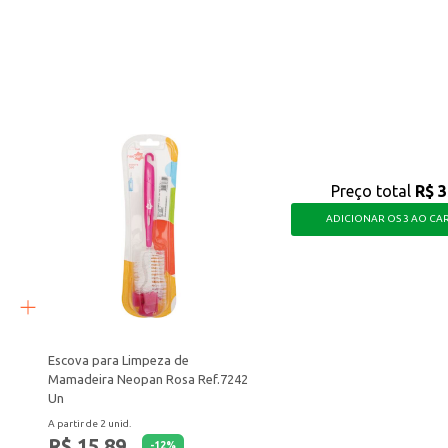
uem busca proteção e cuidado com a pele, combinando a eficácia antitranspira
Preço total
R$ 3
ADICIONAR OS 3 AO CA
Escova para Limpeza de
Mamadeira Neopan Rosa Ref.7242
Un
A partir de 2 unid.
R$ 15,89
-
12
%