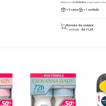
Adicione
+
2
unidade
s
e aproveite o de
= 0 caixa
= 1 unidade
Resumo da compra:
1
unidade
·
R$ 11,30