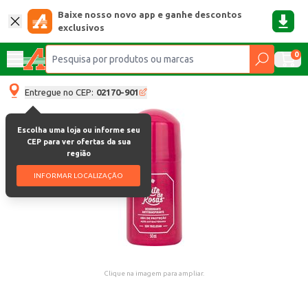
Baixe nosso novo app e ganhe descontos
exclusivos
0
Entregue no CEP:
02170-901
Escolha uma loja ou informe seu
CEP para ver ofertas da sua
região
INFORMAR LOCALIZAÇÃO
Clique na imagem para ampliar.