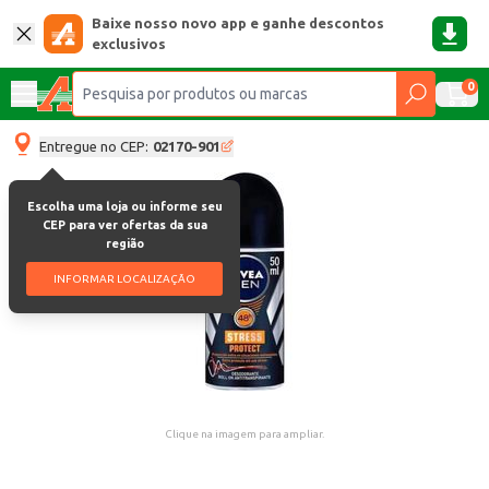
Baixe nosso novo app e ganhe descontos
exclusivos
0
Entregue no CEP:
02170-901
Escolha uma loja ou informe seu
CEP para ver ofertas da sua
região
INFORMAR LOCALIZAÇÃO
Clique na imagem para ampliar.