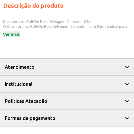
Descrição do produto
Desodorante Roll-On Rosa Selvagem Clareador 85ml
O Desodorante Roll-On Rosa Selvagem Clareador, com 85ml, é ideal para
quem busca um produto para o cuidado diário das axilas. Sua fórmula foi
Ver mais
desenvolvida para auxiliar no clareamento da pele, proporcionando uma
sensação de frescor e bem-estar.
Dicas de Uso:
Aplique o desodorante nas axilas limpas e secas.
Espere secar antes de se vestir para evitar manchas nas roupas.
Use diariamente para melhores resultados.
Este desodorante é uma opção para quem busca um produto prático e
Atendimento
eficaz para a higiene pessoal, oferecendo cuidado e proteção para o dia a
dia.
Institucional
Políticas Atacadão
Formas de pagamento