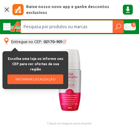
Baixe nosso novo app e ganhe descontos
exclusivos
0
Entregue no CEP:
02170-901
Escolha uma loja ou informe seu
CEP para ver ofertas da sua
região
INFORMAR LOCALIZAÇÃO
Clique na imagem para ampliar.