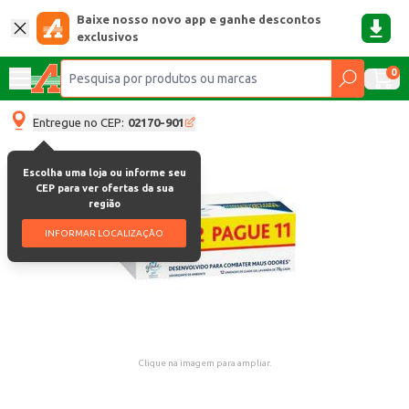
Baixe nosso novo app e ganhe descontos
exclusivos
0
Entregue no CEP:
02170-901
Escolha uma loja ou informe seu
CEP para ver ofertas da sua
região
INFORMAR LOCALIZAÇÃO
Clique na imagem para ampliar.