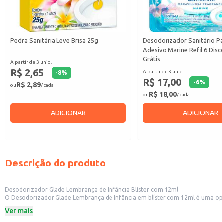
Pedra Sanitária Leve Brisa 25g
Desodorizador Sanitário P
Adesivo Marine Refil 6 Dis
Grátis
A partir de 3 unid.
R$ 2,65
A partir de 3 unid.
-
8
%
R$ 17,00
-
6
%
R$ 2,89
ou
/ cada
R$ 18,00
ou
/ cada
ADICIONAR
ADICIONAR
Descrição do produto
Desodorizador Glade Lembrança de Infância Blíster com 12ml
O Desodorizador Glade Lembrança de Infância em blíster com 12ml é uma opção prática e eficiente para perfumar diversos ambientes.
peque
Ver mais
Dicas de uso:
Ideal para uso em banheiros, quartos e outros ambientes domésticos.