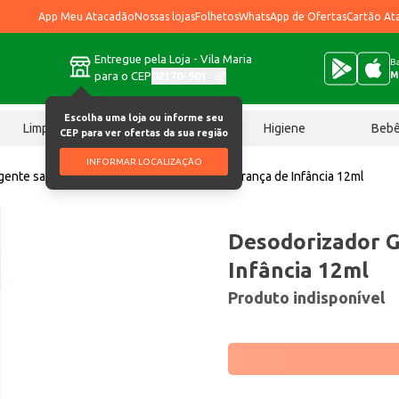
App Meu Atacadão
Nossas lojas
Folhetos
WhatsApp de Ofertas
Cartão At
Entregue pela Loja - Vila Maria
Ba
para o CEP
02170-901
M
Escolha uma loja ou informe seu
Limpeza
Chocolates
Higiene
Beb
CEP para ver ofertas da sua região
INFORMAR LOCALIZAÇÃO
ente sanitário
Desodorizador Glade Lembrança de Infância 12ml
Desodorizador 
Infância 12ml
Produto indisponível