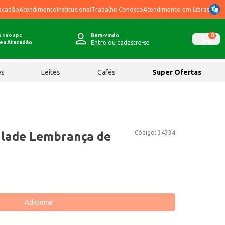
acadão
Atendimento
Institucional
Trabalhe Conosco
Atendimento em Libras
ixe o app
0
Bem-vindo
Entre ou cadastre-se
eu Atacadão
ês
Leites
Cafés
Super Ofertas
Código:
34334
Glade Lembrança de
Adicionar