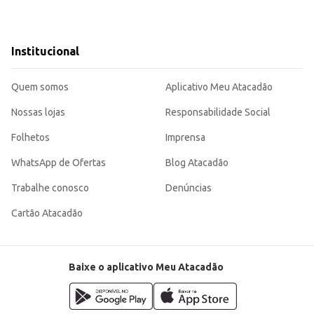
ariedade aos seus clientes.
radável e duradoura.
roporciona uma sensação de conforto e bem-estar. Sua praticidade e tamanh
Institucional
Quem somos
Aplicativo Meu Atacadão
Nossas lojas
Responsabilidade Social
Folhetos
Imprensa
WhatsApp de Ofertas
Blog Atacadão
Trabalhe conosco
Denúncias
Cartão Atacadão
Baixe o aplicativo Meu Atacadão