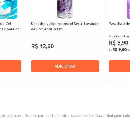
ato Gel
Desodorizador Aerossol Secar Lavanda
Pastilha Ade
cos Aparelho
de Provence 360ml
A partir de 3 un
R$ 8,90
R$ 12,90
R$ 9,60
ou
/ 
ADICIONAR
 Sua embalagem individual facilita o transporte e a distribuição, tornando-o ideal para revenda em
nos comércios, como lojas de conveniência, mercados e farmácias. Também é uma boa escolha para uso doméstico, permitin