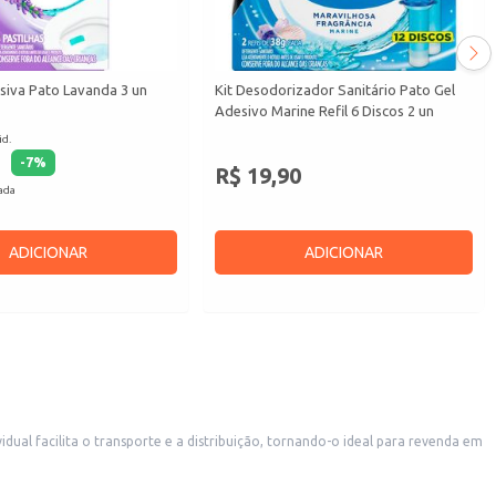
siva Pato Lavanda 3 un
Kit Desodorizador Sanitário Pato Gel
Adesivo Marine Refil 6 Discos 2 un
id.
-
7
%
R$ 19,90
cada
ADICIONAR
ADICIONAR
do que você mantenha seus espaços com um aroma agradável.