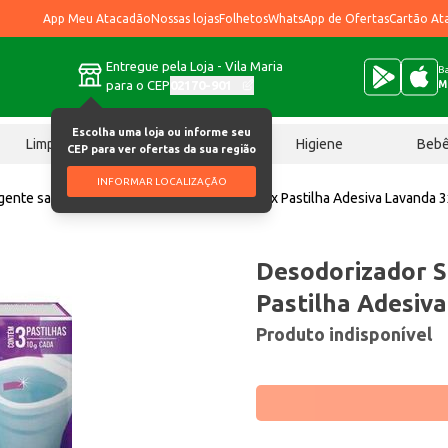
App Meu Atacadão
Nossas lojas
Folhetos
WhatsApp de Ofertas
Cartão At
Entregue pela Loja - Vila Maria
Ba
para o CEP
02170-901
M
Escolha uma loja ou informe seu
Limpeza
Chocolates
Higiene
Beb
CEP para ver ofertas da sua região
INFORMAR LOCALIZAÇÃO
ente sanitário
Desodorizador Sanit Marilux Pastilha Adesiva Lavanda 
Desodorizador S
Pastilha Adesiv
Produto indisponível