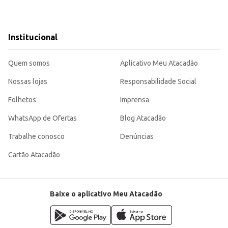
 e hotéis, contribuindo para a higiene e conforto dos clientes e funcionários
rmácias, atendendo a demanda por produtos práticos e eficazes.
nte um ambiente mais limpo e agradável por mais tempo.
Institucional
Quem somos
Aplicativo Meu Atacadão
Nossas lojas
Responsabilidade Social
Folhetos
Imprensa
WhatsApp de Ofertas
Blog Atacadão
Trabalhe conosco
Denúncias
Cartão Atacadão
Baixe o aplicativo Meu Atacadão