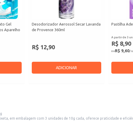
ato Gel
Desodorizador Aerossol Secar Lavanda
Pastilha Ade
cos Aparelho
de Provence 360ml
A partir de 3 un
R$ 8,90
R$ 12,90
R$ 9,60
ou
/ 
ADICIONAR
0g
 embalagem com 3 unidades de 10g cada, oferece praticidade e eficiência na neutralizaç
te para diversos ambientes.
fresco e agradável.