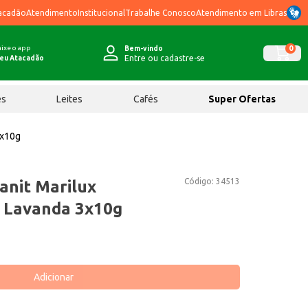
acadão
Atendimento
Institucional
Trabalhe Conosco
Atendimento em Libras
ixe o app
0
Bem-vindo
Entre ou cadastre-se
eu Atacadão
ês
Leites
Cafés
Super Ofertas
3x10g
Código:
34513
anit Marilux
a Lavanda 3x10g
Adicionar