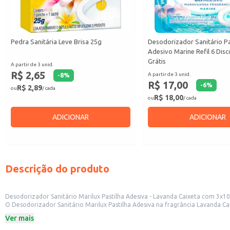
Pedra Sanitária Leve Brisa 25g
Desodorizador Sanitário P
Adesivo Marine Refil 6 Dis
Grátis
A partir de 3 unid.
R$ 2,65
A partir de 3 unid.
-
8
%
R$ 17,00
-
6
%
R$ 2,89
ou
/ cada
R$ 18,00
ou
/ cada
ADICIONAR
ADICIONAR
Descrição do produto
Desodorizador Sanitário Marilux Pastilha Adesiva - Lavanda Caixeta com 3x1
O Desodorizador Sanitário Marilux Pastilha Adesiva na fragrância Lavanda Caixeta, em
adesiva garante fácil aplicação e longa duração, sendo uma opção convenien
Ver mais
Dicas de uso:
Ideal para uso em banheiros residenciais, proporcionando um ambiente mais 