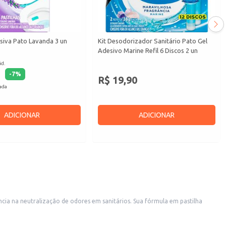
siva Pato Lavanda 3 un
Kit Desodorizador Sanitário Pato Gel
Adesivo Marine Refil 6 Discos 2 un
id.
-
7
%
R$ 19,90
cada
ADICIONAR
ADICIONAR
ão de odores em sanitários. Sua fórmula em pastilha