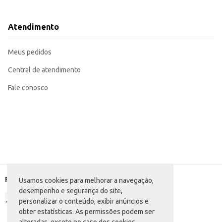
Revenda em pequenos comércios e mercados.
Dicas de Uso:
Aplique no ambiente desejado, direcionando o spray para o alto.
Atendimento
Para uma melhor experiência, utilize em ambientes arejados.
Pode ser usado em tecidos, como cortinas e estofados, para uma perfumaçã
O Desodorizador Spray Velvet Chá Branco é uma opção prática e eficiente p
Meus pedidos
Central de atendimento
Fale conosco
Formas de pagamento
Usamos cookies para melhorar a navegação,
desempenho e segurança do site,
personalizar o conteúdo, exibir anúncios e
obter estatísticas. As permissões podem ser