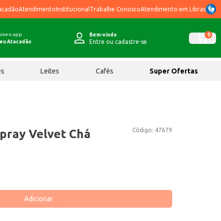
acadão
Atendimento
Institucional
Trabalhe Conosco
Atendimento em Libras
ixe o app
0
Bem-vindo
Entre ou cadastre-se
eu Atacadão
ês
Leites
Cafés
Super Ofertas
Código:
47679
pray Velvet Chá
Adicionar