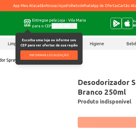
App Meu Atacadão
Nossas lojas
Folhetos
WhatsApp de Ofertas
Cartão At
Entregue pela Loja - Vila Maria
Ba
para o CEP
02170-901
M
Escolha uma loja ou informe seu
Limpeza
Chocolates
Higiene
Beb
CEP para ver ofertas da sua região
INFORMAR LOCALIZAÇÃO
or Spray Velvet Chá Branco 250ml
Desodorizador S
Branco 250ml
Produto indisponível