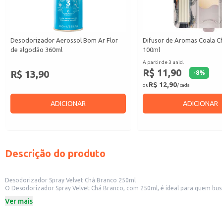
Desodorizador Aerossol Bom Ar Flor
Difusor de Aromas Coala C
de algodão 360ml
100ml
A partir de 3 unid.
R$ 11,90
R$ 13,90
-
8
%
R$ 12,90
ou
/ cada
ADICIONAR
ADICIONAR
Descrição do produto
Desodorizador Spray Velvet Chá Branco 250ml
O Desodorizador Spray Velvet Chá Branco, com 250ml, é ideal para quem bus
fragrância de Chá Branco.
Ver mais
Este produto é indicado para:
Uso doméstico, em diversos cômodos da casa.
Estabelecimentos comerciais, como lojas e escritórios.