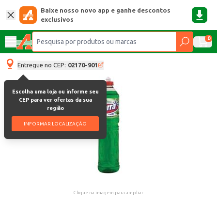
Baixe nosso novo app e ganhe descontos
exclusivos
0
Entregue no CEP:
02170-901
Escolha uma loja ou informe seu
CEP para ver ofertas da sua
região
INFORMAR LOCALIZAÇÃO
Clique na imagem para ampliar.