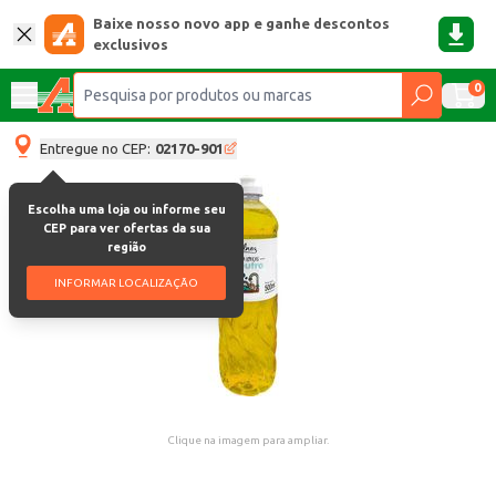
Baixe nosso novo app e ganhe descontos
exclusivos
0
Entregue no CEP:
02170-901
Escolha uma loja ou informe seu
CEP para ver ofertas da sua
região
INFORMAR LOCALIZAÇÃO
Clique na imagem para ampliar.