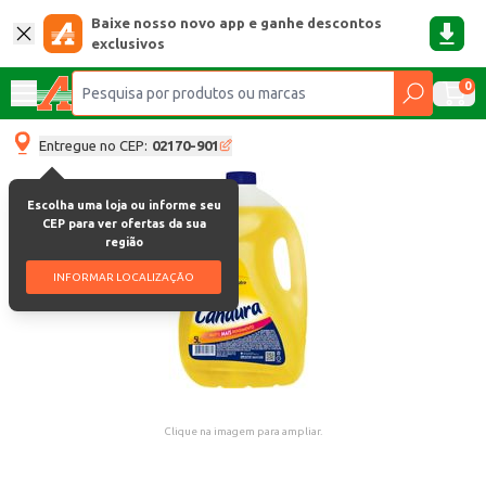
Baixe nosso novo app e ganhe descontos
exclusivos
0
Entregue no CEP:
02170-901
Escolha uma loja ou informe seu
CEP para ver ofertas da sua
região
INFORMAR LOCALIZAÇÃO
Clique na imagem para ampliar.