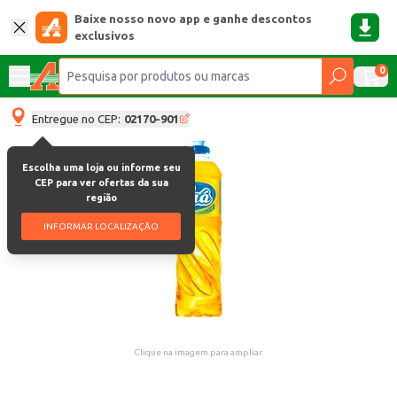
Baixe nosso novo app e ganhe descontos
exclusivos
0
Entregue no CEP:
02170-901
Escolha uma loja ou informe seu
CEP para ver ofertas da sua
região
INFORMAR LOCALIZAÇÃO
Clique na imagem para ampliar.