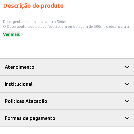
Descrição do produto
Detergente Líquido Juá Neutro 500ml
O Detergente Líquido Juá Neutro, em embalagem de 500ml, é ideal para a
limpeza de louças e utensílios domésticos. Sua fórmula neutra oferece
Ver mais
eficiência na remoção de sujeiras e gorduras, sem agredir as mãos.
Dicas de Uso:
Ideal para uso em cozinhas residenciais.
Pode ser utilizado em restaurantes e lanchonetes.
Indicado para a limpeza de pratos, talheres, panelas e outros utensílios.
O Detergente Líquido Juá Neutro 500ml é uma opção prática e eficaz para
manter a limpeza e higiene em diversos ambientes, proporcionando um
Atendimento
resultado satisfatório na remoção de resíduos.
Institucional
Políticas Atacadão
Formas de pagamento