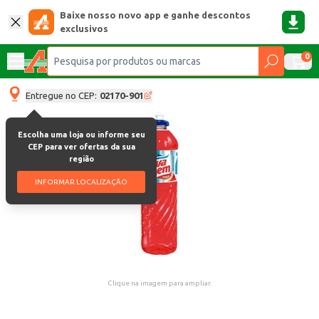
Baixe nosso novo app e ganhe descontos
exclusivos
0
Entregue no CEP:
02170-901
Escolha uma loja ou informe seu
CEP para ver ofertas da sua
região
INFORMAR LOCALIZAÇÃO
Clique na imagem para ampliar.