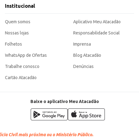
te.
Institucional
e com esponja ou pano.
za, sendo uma escolha inteligente para o seu negócio ou lar. Sua fórmula gar
Quem somos
Aplicativo Meu Atacadão
Nossas lojas
Responsabilidade Social
Folhetos
Imprensa
WhatsApp de Ofertas
Blog Atacadão
Trabalhe conosco
Denúncias
Cartão Atacadão
Baixe o aplicativo Meu Atacadão
cia Civil mais próxima ou o Ministério Público.