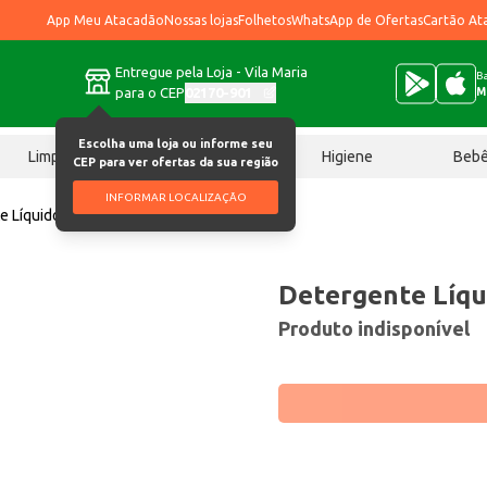
App Meu Atacadão
Nossas lojas
Folhetos
WhatsApp de Ofertas
Cartão At
Entregue pela Loja - Vila Maria
Ba
para o CEP
02170-901
M
Escolha uma loja ou informe seu
Limpeza
Chocolates
Higiene
Beb
CEP para ver ofertas da sua região
INFORMAR LOCALIZAÇÃO
e Líquido Marilux Maçã 2L
Detergente Líqu
Produto indisponível