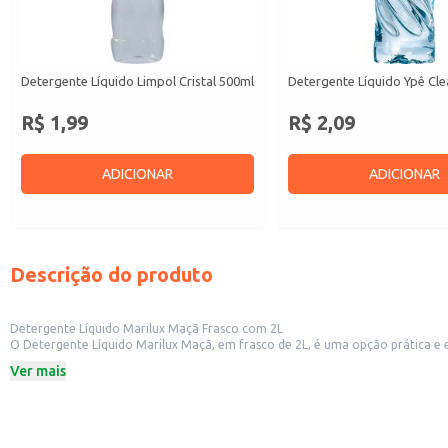
Detergente Líquido Limpol Cristal 500ml
Detergente Líquido Ypê Cle
R$ 1,99
R$ 2,09
ADICIONAR
ADICIONAR
Descrição do produto
Detergente Líquido Marilux Maçã Frasco com 2L
O Detergente Líquido Marilux Maçã, em frasco de 2L, é uma opção prática e e
comerciais que buscam um produto eficiente e versátil.
Ver mais
Ideal para limpeza geral de utensílios e superfícies.
Frasco de 2L com ótimo rendimento.
Perfumado com aroma de maçã.
Dicas de Uso:
Dilua o produto em água, seguindo as instruções da embalagem para melhore