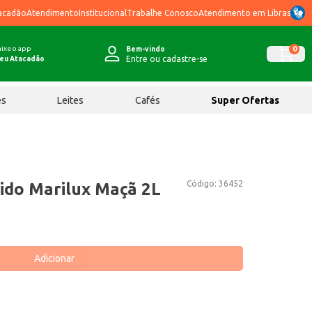
acadão
Atendimento
Institucional
Trabalhe Conosco
Atendimento em Libras
ixe o app
0
Bem-vindo
Entre ou cadastre-se
eu Atacadão
ês
Leites
Cafés
Super Ofertas
Código:
36452
ido Marilux Maçã 2L
Adicionar