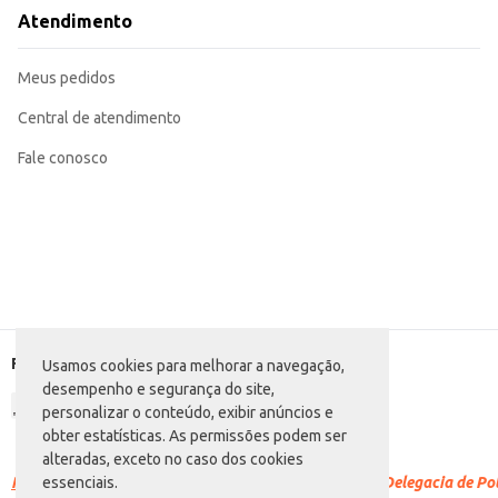
Utilize em máquinas de lavar louças, seguindo as recomendações do fabrican
Atendimento
Para limpeza manual, aplique o produto diretamente na superfície e esfregu
Enxágue bem após o uso.
O Detergente Líquido Marilux Maçã oferece praticidade e eficiência na limpe
Meus pedidos
maçã.
Central de atendimento
Fale conosco
Formas de pagamento
Usamos cookies para melhorar a navegação,
desempenho e segurança do site,
personalizar o conteúdo, exibir anúncios e
obter estatísticas. As permissões podem ser
alteradas, exceto no caso dos cookies
Racismo é crime.
Denuncie. Disque 100 ou procure a Delegacia de Polí
essenciais.