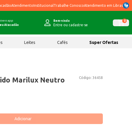
acadão
Atendimento
Institucional
Trabalhe Conosco
Atendimento em Libras
ixe o app
0
Bem-vindo
Entre ou cadastre-se
eu Atacadão
ês
Leites
Cafés
Super Ofertas
Código:
36458
ido Marilux Neutro
Adicionar