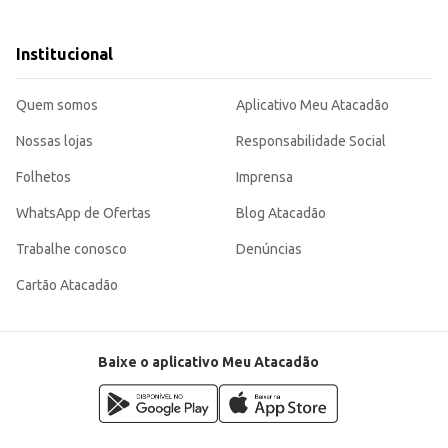
iferentes tipos de limpeza.
e limpeza.
Institucional
 Detergente Líquido Marilux, proporciona economia e rendimento, tornando-se u
Quem somos
Aplicativo Meu Atacadão
Nossas lojas
Responsabilidade Social
Folhetos
Imprensa
WhatsApp de Ofertas
Blog Atacadão
Trabalhe conosco
Denúncias
Cartão Atacadão
Baixe o aplicativo Meu Atacadão