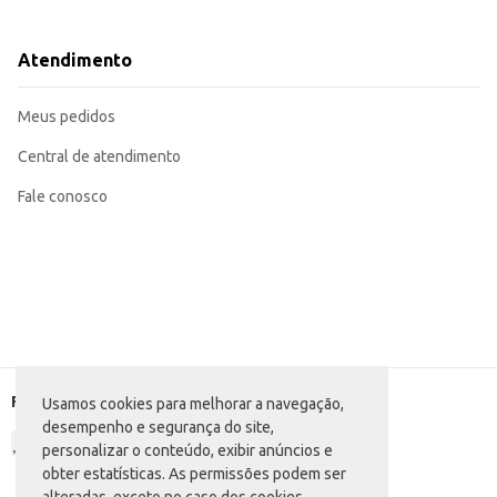
Dilua o produto em água, seguindo as instruções de uso na embalagem para d
Ideal para limpeza de pisos, paredes, utensílios e equipamentos.
Recomendado para uso em estabelecimentos comerciais com alta demanda d
Atendimento
A praticidade da embalagem de 5L, aliada à eficiência da fórmula neutra do
Meus pedidos
Central de atendimento
Fale conosco
Formas de pagamento
Usamos cookies para melhorar a navegação,
desempenho e segurança do site,
personalizar o conteúdo, exibir anúncios e
obter estatísticas. As permissões podem ser