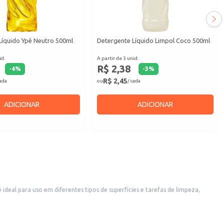
Líquido Ypê Neutro 500ml
Detergente Líquido Limpol Coco 500ml
id.
A partir de 3 unid.
R$ 2,38
-
4
%
-
3
%
R$ 2,45
cada
ou
/ cada
ADICIONAR
ADICIONAR
eal para uso em diferentes tipos de superfícies e tarefas de limpeza,
 em serviços de limpeza profissional.