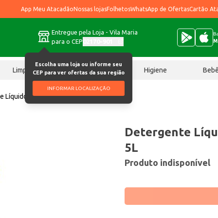
App Meu Atacadão
Nossas lojas
Folhetos
WhatsApp de Ofertas
Cartão At
Entregue pela Loja - Vila Maria
Ba
para o CEP
02170-901
M
Escolha uma loja ou informe seu
Limpeza
Chocolates
Higiene
Beb
CEP para ver ofertas da sua região
INFORMAR LOCALIZAÇÃO
e Líquido Marilux Neutro 5L
Detergente Líqu
5L
Produto indisponível