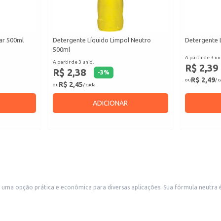
ar 500ml
Detergente Líquido Limpol Neutro
Detergente 
500ml
A partir de 3 un
A partir de 3 unid.
R$ 2,39
R$ 2,38
-
3
%
R$ 2,49
ou
/ 
R$ 2,45
ou
/ cada
ADICIONAR
 opção prática e econômica para diversas aplicações. Sua fórmula neutra é id
, hotéis e indústrias de alimentos, além de ser uma excelente escolha para uso