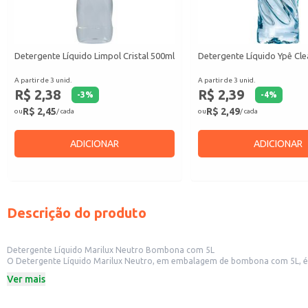
Detergente Líquido Limpol Cristal 500ml
Detergente Líquido Ypê Cle
A partir de 3 unid.
A partir de 3 unid.
R$ 2,38
R$ 2,39
-
3
%
-
4
%
R$ 2,45
R$ 2,49
ou
/ cada
ou
/ cada
ADICIONAR
ADICIONAR
Descrição do produto
Detergente Líquido Marilux Neutro Bombona com 5L
O Detergente Líquido Marilux Neutro, em embalagem de bombona com 5L, é uma
atendendo às necessidades de estabelecimentos comerciais, como restaurantes
Ver mais
Embalagem de 5 litros em formato de bombona.
Fórmula neutra.
Dicas de Uso: