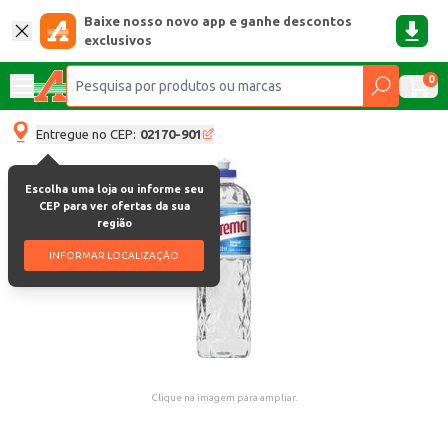
Baixe nosso novo app e ganhe descontos
exclusivos
0
Entregue no CEP:
02170-901
Escolha uma loja ou informe seu
CEP para ver ofertas da sua
região
INFORMAR LOCALIZAÇÃO
Clique na imagem para ampliar.