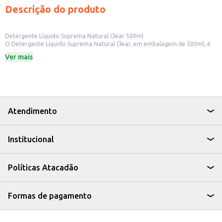
Descrição do produto
Detergente Líquido Suprema Natural Clear 500ml
O Detergente Líquido Suprema Natural Clear, em embalagem de 500ml, é
ideal para a limpeza de utensílios domésticos. Sua fórmula foi desenvolvida
Ver mais
para oferecer eficiência na remoção de sujeiras e gorduras, deixando seus
itens limpos e com aspecto agradável.
Dicas de Uso:
Lave louças, talheres, panelas e outros utensílios de cozinha.
Pode ser utilizado na limpeza de superfícies laváveis, como pias e bancadas.
Ideal para uso doméstico, em residências e pequenos estabelecimentos.
O Detergente Líquido Suprema Natural Clear é uma opção prática e
Atendimento
eficiente para manter a limpeza da sua casa ou estabelecimento,
garantindo a remoção de sujeiras e um ambiente mais agradável.
Institucional
Políticas Atacadão
Formas de pagamento