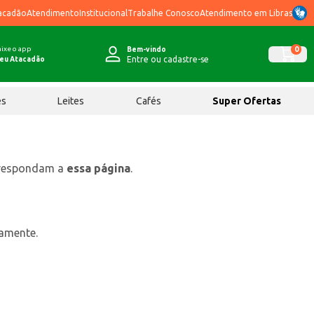
acadão
Atendimento
Institucional
Trabalhe Conosco
Atendimento em Libras
ixe o app
0
Bem-vindo
Entre ou cadastre-se
eu Atacadão
ês
Leites
Cafés
Super Ofertas
rrespondam a
essa página
.
tamente.