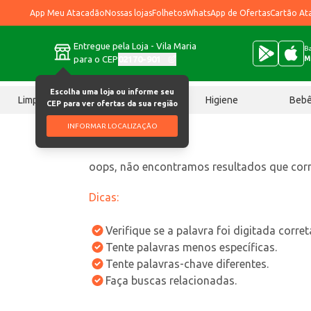
App Meu Atacadão
Nossas lojas
Folhetos
WhatsApp de Ofertas
Cartão At
Entregue pela Loja - Vila Maria
Ba
para o CEP
02170-901
M
Escolha uma loja ou informe seu
Limpeza
Chocolates
Higiene
Beb
CEP para ver ofertas da sua região
INFORMAR LOCALIZAÇÃO
oops, não encontramos resultados que co
Dicas:
Verifique se a palavra foi digitada corre
Tente palavras menos específicas.
Tente palavras-chave diferentes.
Faça buscas relacionadas.