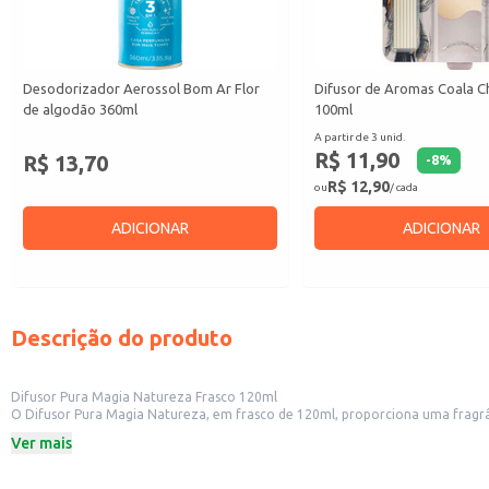
Desodorizador Aerossol Bom Ar Flor
Difusor de Aromas Coala C
de algodão 360ml
100ml
A partir de 3 unid.
R$ 11,90
R$ 13,70
-
8
%
R$ 12,90
ou
/ cada
ADICIONAR
ADICIONAR
Descrição do produto
Difusor Pura Magia Natureza Frasco 120ml
O Difusor Pura Magia Natureza, em frasco de 120ml, proporciona uma fragrâ
aconchegante e perfumada. Sua embalagem prática e compacta facilita o 
Ver mais
Marca: Pura Magia
Conteúdo: 120ml
Categoria: Aromatizante