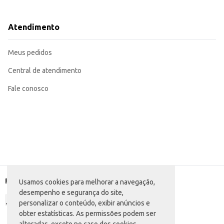
Dicas de Uso:
Para ambientes residenciais: Utilize em salas de estar, quartos e banheiros 
Para estabelecimentos comerciais: Ideal para lojas, escritórios e consultórios
Atendimento
O Difusor Pura Magia Natureza oferece praticidade e eficiência na perfumaç
Meus pedidos
Central de atendimento
Fale conosco
Formas de pagamento
Usamos cookies para melhorar a navegação,
desempenho e segurança do site,
personalizar o conteúdo, exibir anúncios e
obter estatísticas. As permissões podem ser