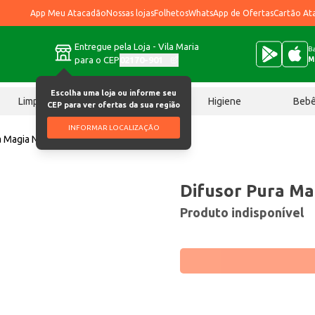
App Meu Atacadão
Nossas lojas
Folhetos
WhatsApp de Ofertas
Cartão At
Entregue pela Loja - Vila Maria
Ba
para o CEP
02170-901
M
Escolha uma loja ou informe seu
Limpeza
Chocolates
Higiene
Beb
CEP para ver ofertas da sua região
INFORMAR LOCALIZAÇÃO
a Magia Natureza 120ml
Difusor Pura Ma
Produto indisponível