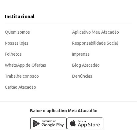
para criar um ambiente relaxante e perfumado.
, contribuindo para uma experiência mais agradável para clientes e funcionários
Institucional
ão de ambientes, contribuindo para um clima mais acolhedor e agradável.
Quem somos
Aplicativo Meu Atacadão
Nossas lojas
Responsabilidade Social
Folhetos
Imprensa
WhatsApp de Ofertas
Blog Atacadão
Trabalhe conosco
Denúncias
Cartão Atacadão
Baixe o aplicativo Meu Atacadão