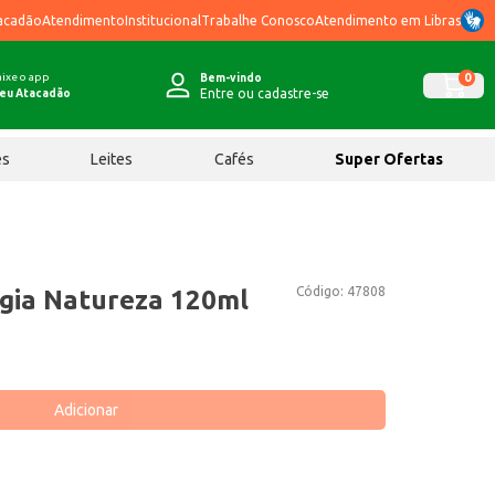
acadão
Atendimento
Institucional
Trabalhe Conosco
Atendimento em Libras
ixe o app
0
Bem-vindo
Entre ou cadastre-se
eu Atacadão
ês
Leites
Cafés
Super Ofertas
Código:
47808
gia Natureza 120ml
Adicionar