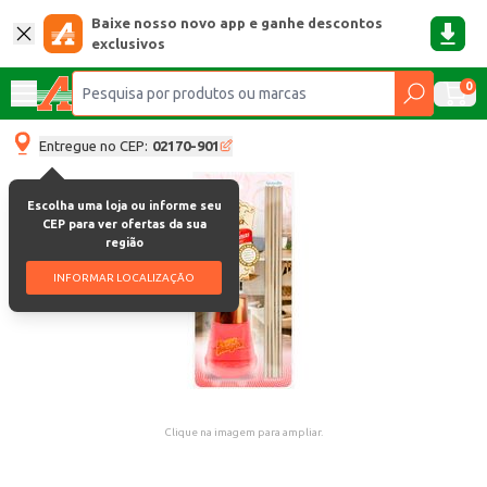
Baixe nosso novo app e ganhe descontos
exclusivos
0
Entregue no CEP:
02170-901
Escolha uma loja ou informe seu
CEP para ver ofertas da sua
região
INFORMAR LOCALIZAÇÃO
Clique na imagem para ampliar.