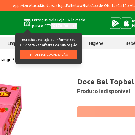
App Meu Atacadão
Nossas lojas
Folhetos
WhatsApp de Ofertas
Cartão At
Entregue pela Loja - Vila Maria
Ba
para o CEP
02170-901
M
Escolha uma loja ou informe seu
Limpeza
Chocolates
Higiene
Beb
CEP para ver ofertas da sua região
INFORMAR LOCALIZAÇÃO
rango 50 un
Doce Bel Topbel
Produto indisponível