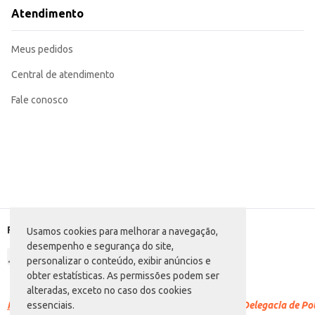
Pode ser incluído em cestas de presentes e kits de guloseimas.
Atendimento
Perfeito para consumo individual ou para compartilhar.
O Doce Bel Topbel Morango oferece praticidade e sabor em porções individua
Meus pedidos
Central de atendimento
Fale conosco
Formas de pagamento
Usamos cookies para melhorar a navegação,
desempenho e segurança do site,
personalizar o conteúdo, exibir anúncios e
obter estatísticas. As permissões podem ser
alteradas, exceto no caso dos cookies
Racismo é crime.
Denuncie. Disque 100 ou procure a Delegacia de Polí
essenciais.