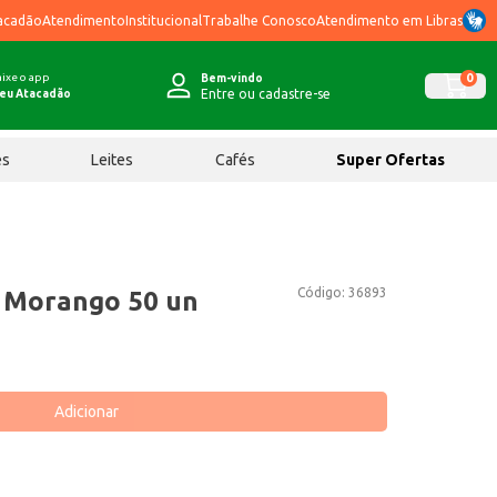
acadão
Atendimento
Institucional
Trabalhe Conosco
Atendimento em Libras
ixe o app
0
Bem-vindo
Entre ou cadastre-se
eu Atacadão
ês
Leites
Cafés
Super Ofertas
Código:
36893
 Morango 50 un
Adicionar