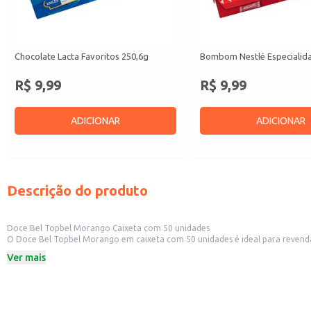
Chocolate Lacta Favoritos 250,6g
Bombom Nestlé Especialid
R$ 9,99
R$ 9,99
ADICIONAR
ADICIONAR
Descrição do produto
Doce Bel Topbel Morango Caixeta com 50 unidades
O Doce Bel Topbel Morango em caixeta com 50 unidades é ideal para revenda 
morango garantem atratividade para o consumidor final.
Ver mais
Marca: Bel
Quantidade: 50 unidades por caixeta
Sabor: Morango
Dicas de Uso:
Ideal para revenda em pequenos comércios, aumentando a variedade de prod