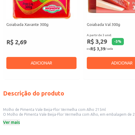
Goiabada Xavante 300g
Goiabada Val 300g
A partir de 3 unid.
R$ 3,29
R$ 2,69
-
3
%
R$ 3,39
ou
/ cada
ADICIONAR
ADICIONAR
Descrição do produto
Molho de Pimenta Vale Beija-Flor Vermelha com Alho 215ml
O Molho de Pimenta Vale Beija-Flor Vermelha com Alho, em embalagem de 21
marcante do alho, proporcionando um condimento versátil para diversos pra
Ver mais
Dicas de Uso:
Adicione algumas gotas em carnes, aves e peixes para realçar o sabor.
Utilize para temperar molhos e marinadas.