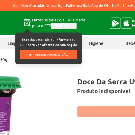
App Meu Atacadão
Nossas lojas
Folhetos
WhatsApp de Ofertas
Cartão At
Entregue pela Loja - Vila Maria
Ba
para o CEP
02170-901
M
Escolha uma loja ou informe seu
Limpeza
Chocolates
Higiene
Beb
CEP para ver ofertas da sua região
INFORMAR LOCALIZAÇÃO
350g
Doce Da Serra U
Produto indisponível