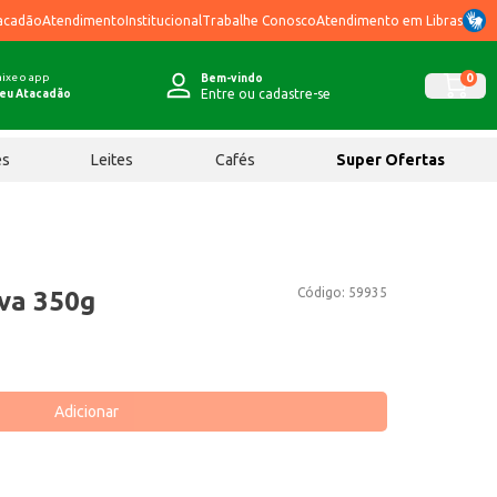
acadão
Atendimento
Institucional
Trabalhe Conosco
Atendimento em Libras
ixe o app
0
Bem-vindo
Entre ou cadastre-se
eu Atacadão
ês
Leites
Cafés
Super Ofertas
Código:
59935
va 350g
Adicionar