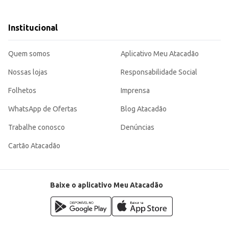
preciam pimenta.
para quem busca um condimento que agrega sabor e um toque de picância às s
Institucional
Quem somos
Aplicativo Meu Atacadão
Nossas lojas
Responsabilidade Social
Folhetos
Imprensa
WhatsApp de Ofertas
Blog Atacadão
Trabalhe conosco
Denúncias
Cartão Atacadão
Baixe o aplicativo Meu Atacadão