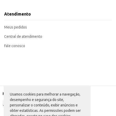
Acrescente em lanches e petiscos para um toque picante.
Sirva como acompanhamento em pratos mexicanos e outras culinárias que a
O Molho de Pimenta Vale Beija-Flor Vermelha com Alho é uma opção prática 
Atendimento
Meus pedidos
Central de atendimento
Fale conosco
Formas de pagamento
Usamos cookies para melhorar a navegação,
desempenho e segurança do site,
personalizar o conteúdo, exibir anúncios e
obter estatísticas. As permissões podem ser