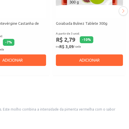
tevérgine Castanha de
Goiabada Bulnez Tablete 300g
A partir de 3 unid.
id.
R$ 2,79
-
10
%
-
7
%
R$ 3,09
ou
/ cada
cada
ADICIONAR
ADICIONAR
s. Este molho combina a intensidade da pimenta vermelha com o sabor