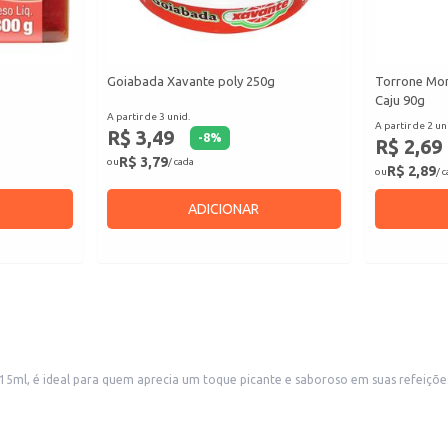
Goiabada Xavante poly 250g
Torrone Mon
Caju 90g
A partir de 3 unid.
A partir de 2 un
R$ 3,49
-
8
%
R$ 2,69
R$ 3,79
ou
/ cada
R$ 2,89
ou
/ 
ADICIONAR
5ml, é ideal para quem aprecia um toque picante e saboroso em suas refeiçõe
tos.