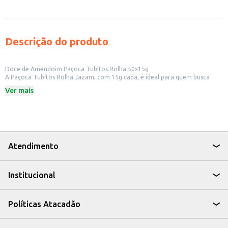
Descrição do produto
Doce de Amendoim Paçoca Tubitos Rolha 50x15g
A Paçoca Tubitos Rolha Jazam, com 15g cada, é ideal para quem busca
praticidade e sabor. Apresentada em embalagem com 50 unidades, é
Ver mais
perfeita para revenda em pequenos comércios, como mercados e lojas de
conveniência, ou para ter sempre à mão em casa.
Dicas de Uso:
Perfeita para lanches rápidos e para matar a vontade de doce.
Ideal para oferecer em festas e eventos.
Uma ótima opção para revenda, atraindo clientes com um doce tradicional
e saboroso.
Atendimento
A Paçoca Tubitos Rolha Jazam é uma escolha saborosa e conveniente para
quem aprecia o tradicional doce de amendoim, oferecendo uma opção
prática para consumo individual ou para compartilhar.
Institucional
Políticas Atacadão