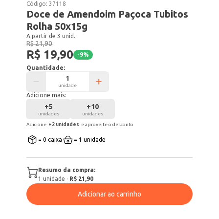
Código:
37118
Doce de Amendoim Paçoca Tubitos
Rolha 50x15g
A partir de 3 unid.
R$ 21,90
R$ 19,90
-
9
%
Quantidade:
unidade
Adicione mais:
+
5
+
10
unidades
unidades
Adicione
+
2
unidade
s
e aproveite o desconto
= 0 caixa
= 1 unidade
Resumo da compra:
1
unidade
·
R$ 21,90
Adicionar ao carrinho