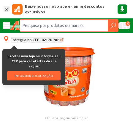
Baixe nosso novo app e ganhe descontos
exclusivos
0
Entregue no CEP:
02170-901
Escolha uma loja ou informe seu
CEP para ver ofertas da sua
região
INFORMAR LOCALIZAÇÃO
Clique na imagem para ampliar.