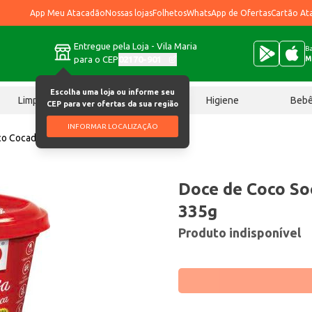
App Meu Atacadão
Nossas lojas
Folhetos
WhatsApp de Ofertas
Cartão At
Entregue pela Loja - Vila Maria
Ba
para o CEP
02170-901
M
Escolha uma loja ou informe seu
Limpeza
Chocolates
Higiene
Beb
CEP para ver ofertas da sua região
INFORMAR LOCALIZAÇÃO
o Cocada branca 335g
Doce de Coco So
335g
Produto indisponível