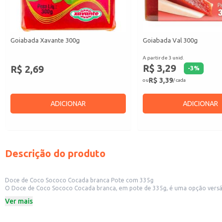
Goiabada Xavante 300g
Goiabada Val 300g
A partir de 3 unid.
R$ 3,29
R$ 2,69
-
3
%
R$ 3,39
ou
/ cada
ADICIONAR
ADICIONAR
Descrição do produto
Doce de Coco Sococo Cocada branca Pote com 335g
O Doce de Coco Sococo Cocada branca, em pote de 335g, é uma opção versátil para diversos usos. Sua apresentação em pote facilita o manuseio e a exposição em pontos de venda
como mercearias, padarias e lojas 
Ver mais
Dicas de uso:
Sirva como sobremesa individual em potes ou em porções maiores em eventos
Utilize como ingrediente em receitas, adicionando um toque de sabor e textur