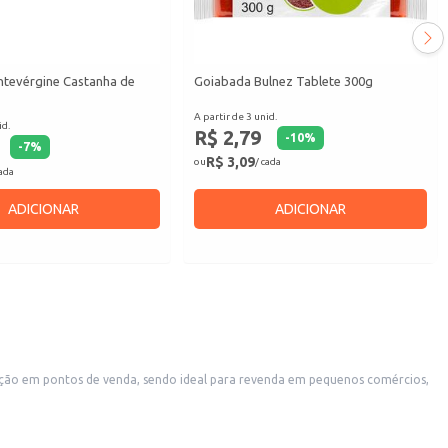
tevérgine Castanha de
Goiabada Bulnez Tablete 300g
A partir de 3 unid.
id.
R$ 2,79
-
10
%
-
7
%
R$ 3,09
ou
/ cada
cada
ADICIONAR
ADICIONAR
os para cafés e lanches.