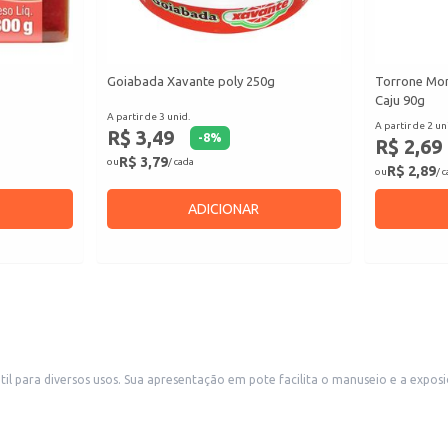
Goiabada Xavante poly 250g
Torrone Mon
Caju 90g
A partir de 3 unid.
A partir de 2 un
R$ 3,49
-
8
%
R$ 2,69
R$ 3,79
ou
/ cada
R$ 2,89
ou
/ 
ADICIONAR
, sendo ideal para revenda em pequenos comércios,
de conveniência. Também é uma boa escolha para estabelecimentos que oferecem sobremesas ou acompanhament
 e festas.
a a bolos, tortas e outros doces.