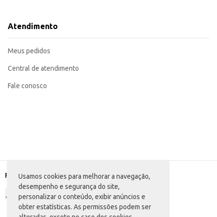
Ofereça como acompanhamento para sorvetes, iogurtes ou outras sobremes
Ideal para compor cestas de presentes e kits gourmet.
O Doce de Coco Sococo Cocada branca em pote proporciona praticidade e um 
Atendimento
Marca: Sococo
Departamento: Mercearia
Categoria: Doce de fruta
Meus pedidos
Conteúdo: 335g
EAN: 7896004401386
Central de atendimento
Fale conosco
Formas de pagamento
Usamos cookies para melhorar a navegação,
desempenho e segurança do site,
personalizar o conteúdo, exibir anúncios e
obter estatísticas. As permissões podem ser