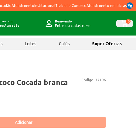
acadão
Atendimento
Institucional
Trabalhe Conosco
Atendimento em Libras
ixe o app
0
Bem-vindo
Entre ou cadastre-se
eu Atacadão
ês
Leites
Cafés
Super Ofertas
Código:
37196
coco Cocada branca
Adicionar