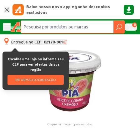
Baixe nosso novo app e ganhe descontos
exclusivos
0
Entregue no CEP:
02170-901
Escolha uma loja ou informe seu
CEP para ver ofertas da sua
região
INFORMAR LOCALIZAÇÃO
Clique na imagem para ampliar.