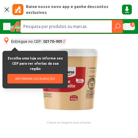
Baixe nosso novo app e ganhe descontos
exclusivos
0
Entregue no CEP:
02170-901
Escolha uma loja ou informe seu
CEP para ver ofertas da sua
região
INFORMAR LOCALIZAÇÃO
Clique na imagem para ampliar.