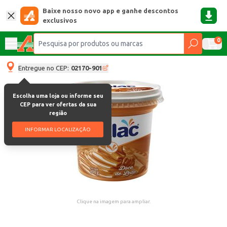
Baixe nosso novo app e ganhe descontos
exclusivos
0
Entregue no CEP:
02170-901
Escolha uma loja ou informe seu
CEP para ver ofertas da sua
região
INFORMAR LOCALIZAÇÃO
Clique na imagem para ampliar.