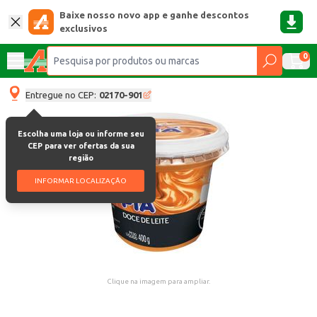
Baixe nosso novo app e ganhe descontos
exclusivos
0
Entregue no CEP:
02170-901
Escolha uma loja ou informe seu
CEP para ver ofertas da sua
região
INFORMAR LOCALIZAÇÃO
Clique na imagem para ampliar.