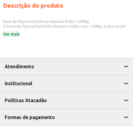
Descrição do produto
Doce de Paçoca DaColônia Mascavo Rolha 1,008kg
O Doce de Paçoca DaColônia Mascavo Rolha, com 1,008kg, é uma opção
saborosa e tradicional para quem aprecia o doce de amendoim. Ideal para
Ver mais
revenda em pequenos comércios, como mercados e lojas de conveniência,
ou para ter em casa e oferecer em festas e eventos.
Dicas de Uso:
Perfeito para consumo individual.
Uma ótima opção para festas juninas e outras celebrações.
Pode ser utilizado para compor cestas de presentes.
Ideal para quem busca um doce saboroso e com a tradição da paçoca.
Atendimento
A paçoca DaColônia Mascavo Rolha é uma escolha prática e deliciosa para
quem busca um doce de amendoim com sabor marcante e que agrada a
diversos paladares.
Institucional
Políticas Atacadão
Formas de pagamento