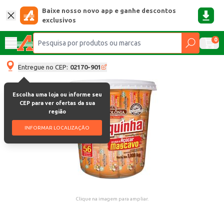
Baixe nosso novo app e ganhe descontos
exclusivos
0
Entregue no CEP:
02170-901
Escolha uma loja ou informe seu
CEP para ver ofertas da sua
região
INFORMAR LOCALIZAÇÃO
Clique na imagem para ampliar.