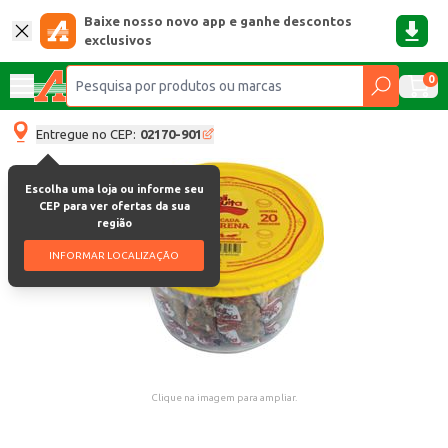
Baixe nosso novo app e ganhe descontos
exclusivos
0
Entregue no CEP:
02170-901
Escolha uma loja ou informe seu
CEP para ver ofertas da sua
região
INFORMAR LOCALIZAÇÃO
Clique na imagem para ampliar.