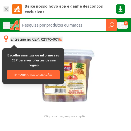
Baixe nosso novo app e ganhe descontos
exclusivos
0
Entregue no CEP:
02170-901
Escolha uma loja ou informe seu
CEP para ver ofertas da sua
região
INFORMAR LOCALIZAÇÃO
Clique na imagem para ampliar.