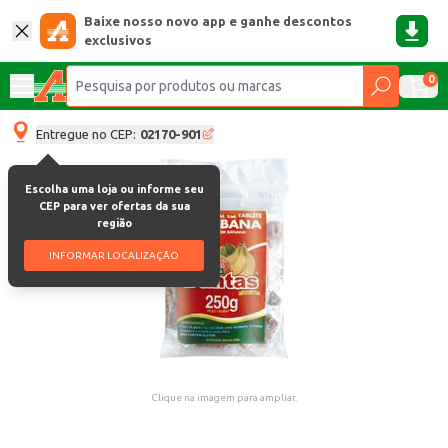
Baixe nosso novo app e ganhe descontos
exclusivos
0
Entregue no CEP:
02170-901
Escolha uma loja ou informe seu
CEP para ver ofertas da sua
região
INFORMAR LOCALIZAÇÃO
Clique na imagem para ampliar.