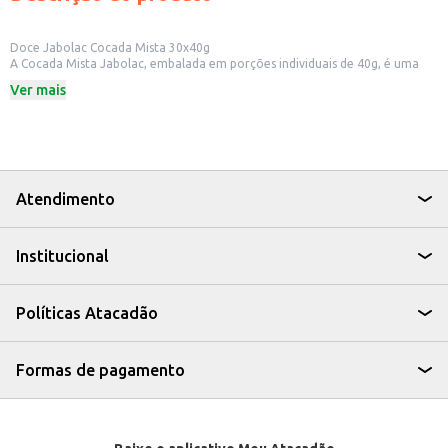
Doce Jabolac Cocada Mista 30x40g
A Cocada Mista Jabolac, embalada em porções individuais de 40g, é uma
opção prática para quem busca um doce saboroso e fácil de consumir. Ideal
Ver mais
para revenda em pequenos comércios, como mercados e lojas de
conveniência, ou para ter sempre à mão em casa.
Dicas de uso:
Perfeita para acompanhar um café ou chá.
Uma ótima opção para lanches rápidos e saborosos.
Ideal para incluir em cestas de presentes e lembrancinhas.
Pode ser oferecida em eventos e festas.
Atendimento
A Cocada Mista Jabolac oferece a combinação perfeita de sabor e
praticidade, sendo uma escolha inteligente para quem busca um doce
saboroso e de fácil consumo.
Institucional
Políticas Atacadão
Formas de pagamento