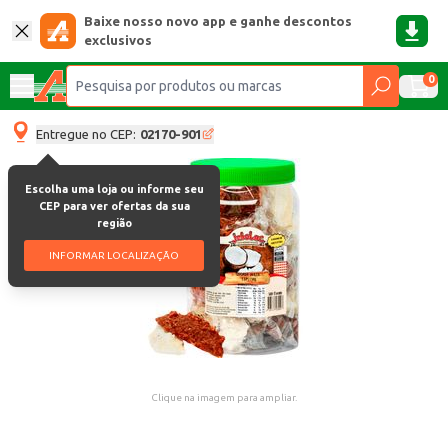
Baixe nosso novo app e ganhe descontos
exclusivos
0
Entregue no CEP:
02170-901
Escolha uma loja ou informe seu
CEP para ver ofertas da sua
região
INFORMAR LOCALIZAÇÃO
Clique na imagem para ampliar.