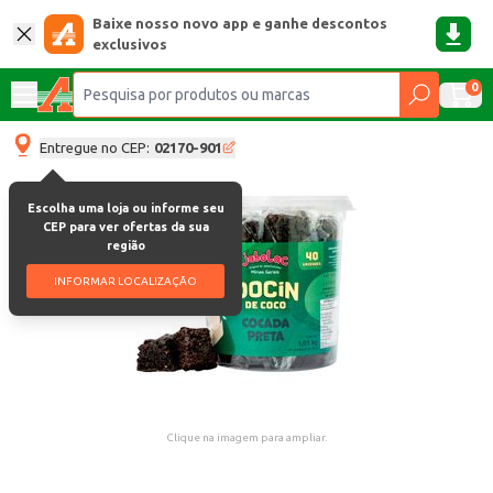
Baixe nosso novo app e ganhe descontos
exclusivos
0
Entregue no CEP:
02170-901
Escolha uma loja ou informe seu
CEP para ver ofertas da sua
região
INFORMAR LOCALIZAÇÃO
Clique na imagem para ampliar.