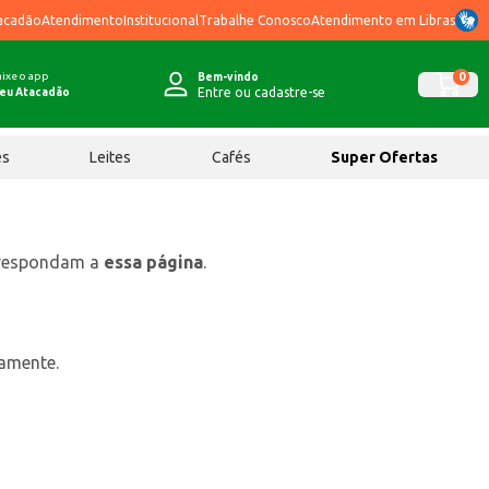
acadão
Atendimento
Institucional
Trabalhe Conosco
Atendimento em Libras
ixe o app
0
Bem-vindo
Entre ou cadastre-se
eu Atacadão
ês
Leites
Cafés
Super Ofertas
rrespondam a
essa página
.
tamente.