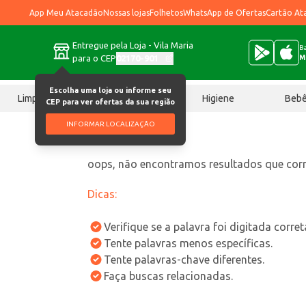
App Meu Atacadão
Nossas lojas
Folhetos
WhatsApp de Ofertas
Cartão At
Entregue pela Loja - Vila Maria
Ba
para o CEP
02170-901
M
Escolha uma loja ou informe seu
Limpeza
Chocolates
Higiene
Beb
CEP para ver ofertas da sua região
INFORMAR LOCALIZAÇÃO
oops, não encontramos resultados que co
Dicas:
Verifique se a palavra foi digitada corre
Tente palavras menos específicas.
Tente palavras-chave diferentes.
Faça buscas relacionadas.