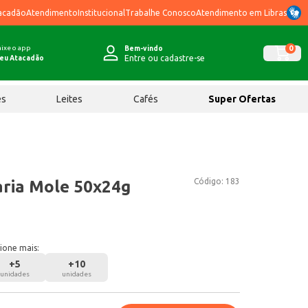
acadão
Atendimento
Institucional
Trabalhe Conosco
Atendimento em Libras
ixe o app
0
Bem-vindo
Entre ou cadastre-se
eu Atacadão
ês
Leites
Cafés
Super Ofertas
Código:
183
ria Mole 50x24g
ione mais:
+
5
+
10
unidades
unidades