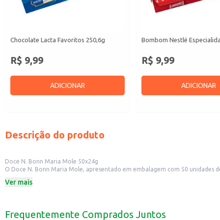
Chocolate Lacta Favoritos 250,6g
Bombom Nestlé Especialid
R$ 9,99
R$ 9,99
ADICIONAR
ADICIONAR
Descrição do produto
Doce N. Bonn Maria Mole 50x24g
O Doce N. Bonn Maria Mole, apresentado em embalagem com 50 unidades de 
para ter em casa e oferecer aos seus clientes e convidados.
Ver mais
Dicas de uso:
Perfeito para compor cestas de presentes e lembrancinhas.
Uma boa opção para ter em casa e oferecer como sobremesa.
Ideal para revenda em estabelecimentos comerciais.
Frequentemente Comprados Juntos
O Doce N. Bonn Maria Mole é uma escolha prática e saborosa para diversas o