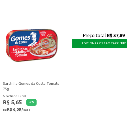
Preço total
R$ 37,89
ADICIONAR OS 3 AO CARRINHO
Sardinha Gomes da Costa Tomate
75g
A partir de 5 unid.
R$ 5,65
-
7
%
R$ 6,09
ou
/ cada