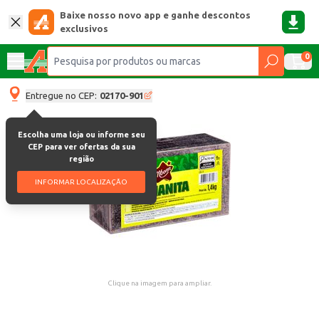
Baixe nosso novo app e ganhe descontos
exclusivos
0
Entregue no CEP:
02170-901
Escolha uma loja ou informe seu
CEP para ver ofertas da sua
região
INFORMAR LOCALIZAÇÃO
Clique na imagem para ampliar.