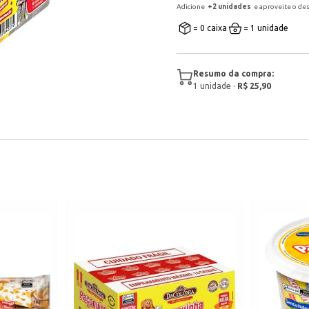
Adicione
+
2
unidade
s
e aproveite o de
= 0 caixa
= 1 unidade
Resumo da compra:
1
unidade
·
R$ 25,90