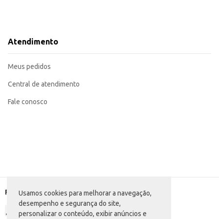
Ideal para compor cestas de doces e guloseimas.
Perfeita para festas e eventos, como aniversários e confraternizações.
Uma ótima opção para ter sempre à mão e oferecer como sobremesa.
Excelente para revenda em estabelecimentos comerciais.
A Paçoca Dadinho Quadrada é uma opção saborosa e versátil para quem busca
Atendimento
Meus pedidos
Central de atendimento
Fale conosco
Formas de pagamento
Usamos cookies para melhorar a navegação,
desempenho e segurança do site,
personalizar o conteúdo, exibir anúncios e