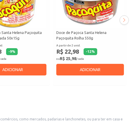
 Santa Helena Paçoquita
Doce de Paçoca Santa Helena
ada 50x15g
Paçoquita Rolha 550g
id.
A partir de 2 unid.
8
R$ 22,98
-
9
%
-
12
%
R$ 25,98
 cada
ou
/ cada
ADICIONAR
ADICIONAR
comércios, como mercados, padarias e lanchonetes, ou para ter em casa e