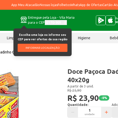
App Meu Atacadão
Nossas lojas
Folhetos
WhatsApp de Ofertas
Cartão At
Entregue pela Loja - Vila Maria
Ba
para o CEP
02170-901
M
Escolha uma loja ou informe seu
Limpeza
Chocolates
Higiene
Beb
CEP para ver ofertas da sua região
INFORMAR LOCALIZAÇÃO
Dadinho Quadrada 40x20g
Doce Paçoca Da
40x20g
A partir de 3 unid.
R$ 25,90
R$ 23,90
-
8
%
Quantidade:
Adic
unidade