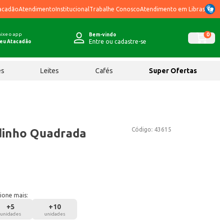
acadão
Atendimento
Institucional
Trabalhe Conosco
Atendimento em Libras
ixe o app
0
Bem-vindo
Entre ou cadastre-se
eu Atacadão
ês
Leites
Cafés
Super Ofertas
Código:
43615
dinho Quadrada
ione mais:
+
5
+
10
unidades
unidades