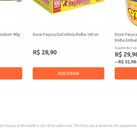
endoim 90g
Doce Paçoca DaColônia Rolha 100 un
Doce Paçoca
Rolha Embal
A partir de 2 un
R$ 28,90
R$ 29,9
R$ 32,98
ou
/
ADICIONAR
em busca praticidade e um doce saboroso. Perfeita para revenda em pequenos 