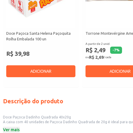
Doce Paçoca Santa Helena Paçoquita
Torrone Montevérgine Am
Rolha Embalada 100 un
A partir de 2 unid.
R$ 2,49
-
7
%
R$ 39,98
R$ 2,69
ou
/ cada
ADICIONAR
ADICIONAR
Descrição do produto
Doce Paçoca Dadinho Quadrada 40x20g
A caixa com 40 unidades de Paçoca Dadinho Quadrada de 20g é ideal para qu
oferecer aos clientes.
Ver mais
Dicas de Uso: