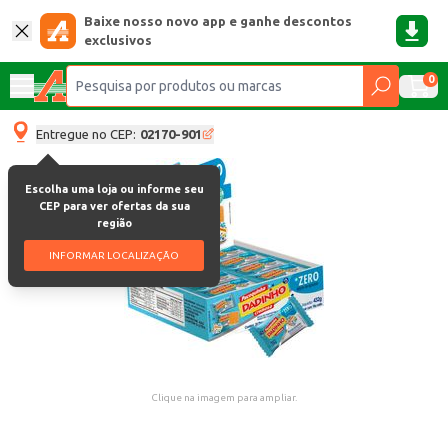
Baixe nosso novo app e ganhe descontos
exclusivos
0
Entregue no CEP:
02170-901
Escolha uma loja ou informe seu
CEP para ver ofertas da sua
região
INFORMAR LOCALIZAÇÃO
Clique na imagem para ampliar.