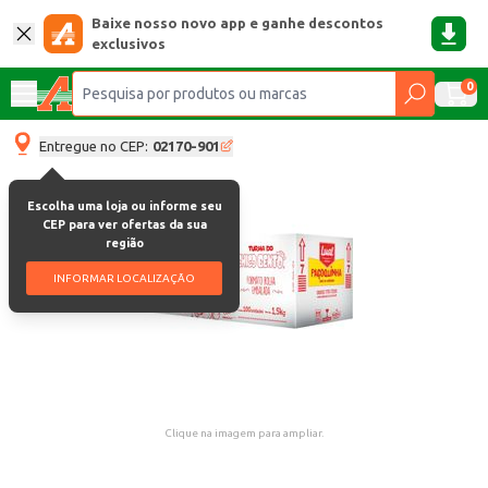
Baixe nosso novo app e ganhe descontos
exclusivos
0
Entregue no CEP:
02170-901
Escolha uma loja ou informe seu
CEP para ver ofertas da sua
região
INFORMAR LOCALIZAÇÃO
Clique na imagem para ampliar.