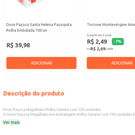
Doce Paçoca Santa Helena Paçoquita
Torrone Montevérgine Am
Rolha Embalada 100 un
A partir de 2 unid.
R$ 2,49
-
7
%
R$ 39,98
R$ 2,69
ou
/ cada
ADICIONAR
ADICIONAR
Descrição do produto
Doce Paçoca Magalhães Rolha Caixeta com 100 unidades
O Doce Paçoca Magalhães em embalagem Rolha Caixeta com 100 unidades é uma opção prática e econômica 
Ver mais
Dicas de uso:
Excelente opção para revenda em pequenos comércios.
Ideal para compor cestas de presentes e kits de guloseimas.