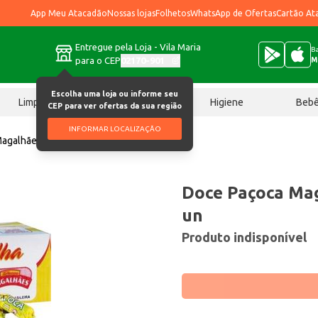
App Meu Atacadão
Nossas lojas
Folhetos
WhatsApp de Ofertas
Cartão At
Entregue pela Loja - Vila Maria
Ba
para o CEP
02170-901
M
Escolha uma loja ou informe seu
Limpeza
Chocolates
Higiene
Beb
CEP para ver ofertas da sua região
INFORMAR LOCALIZAÇÃO
agalhães Rolha 100 un
Doce Paçoca Ma
un
Produto indisponível