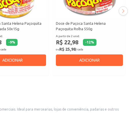
 Santa Helena Paçoquita
Doce de Paçoca Santa Helena
ada 50x15g
Paçoquita Rolha 550g
id.
A partir de 2 unid.
8
R$ 22,98
-
9
%
-
12
%
R$ 25,98
 cada
ou
/ cada
ADICIONAR
ADICIONAR
arias e outros
 caixeta facilita o manuseio e a exposição do produto, contribuindo para uma apresentação atraente ao consumidor final.