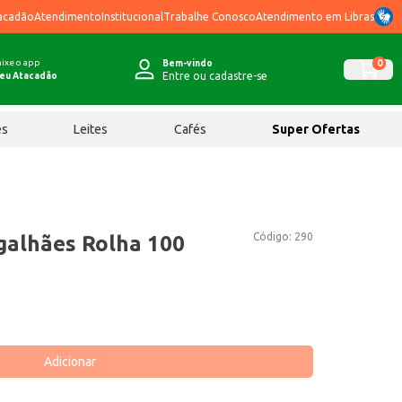
acadão
Atendimento
Institucional
Trabalhe Conosco
Atendimento em Libras
ixe o app
0
Bem-vindo
Entre ou cadastre-se
eu Atacadão
ês
Leites
Cafés
Super Ofertas
Código:
290
galhães Rolha 100
Adicionar