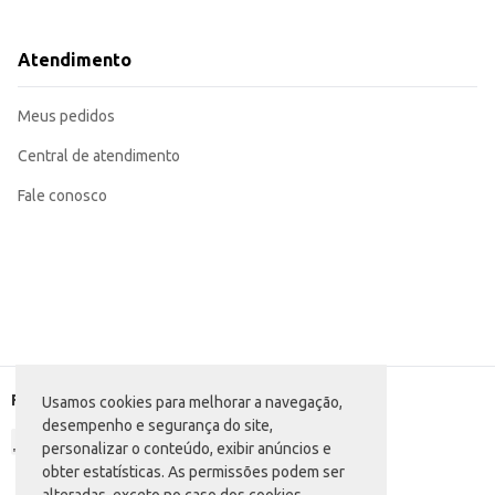
Pode ser incluído em buffets de festas e eventos.
Adequado para consumo doméstico, oferecendo praticidade e sabor.
A embalagem em rolha caixeta com 100 unidades garante um bom custo-benefício para o revendedor, otimizando o esto
Atendimento
contribuindo para a satisfação do cliente final e o sucesso da sua revenda.
Marca: Magalhães
Departamento: Mercearia
Meus pedidos
Categoria: Doce de amendoim
Conteúdo: 100 unidades
EAN: 71516918
Central de atendimento
Fale conosco
Formas de pagamento
Usamos cookies para melhorar a navegação,
desempenho e segurança do site,
personalizar o conteúdo, exibir anúncios e
obter estatísticas. As permissões podem ser