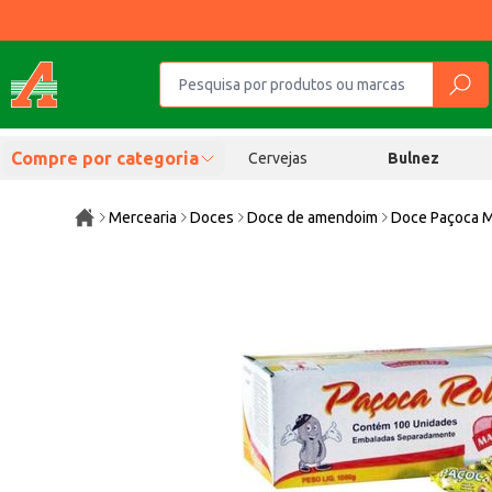
Compre por categoria
Cervejas
Bulnez
Mercearia
Doces
Doce de amendoim
Doce Paçoca M