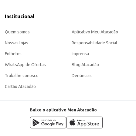
que e o processo de venda. A marca Magalhães, conhecida por sua tradição, assegura a qualidade do produto,
Institucional
Quem somos
Aplicativo Meu Atacadão
Nossas lojas
Responsabilidade Social
Folhetos
Imprensa
WhatsApp de Ofertas
Blog Atacadão
Trabalhe conosco
Denúncias
Cartão Atacadão
Baixe o aplicativo Meu Atacadão