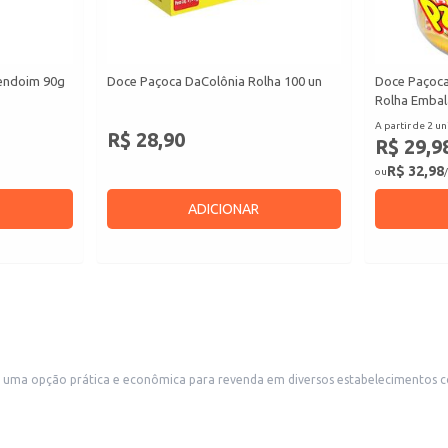
endoim 90g
Doce Paçoca DaColônia Rolha 100 un
Doce Paçoca
Rolha Embal
A partir de 2 un
R$ 28,90
R$ 29,9
R$ 32,98
ou
/
ADICIONAR
para revenda em diversos estabelecimentos comerciais. Ideal para mercearias, lojas de conveniência, pad
pontos de venda que buscam oferecer variedade e produtos de qualidade aos seus clientes. A embalagem em