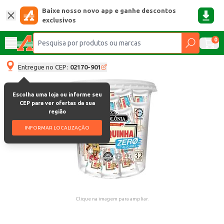
Baixe nosso novo app e ganhe descontos
exclusivos
0
Entregue no CEP:
02170-901
Escolha uma loja ou informe seu
CEP para ver ofertas da sua
região
INFORMAR LOCALIZAÇÃO
Clique na imagem para ampliar.