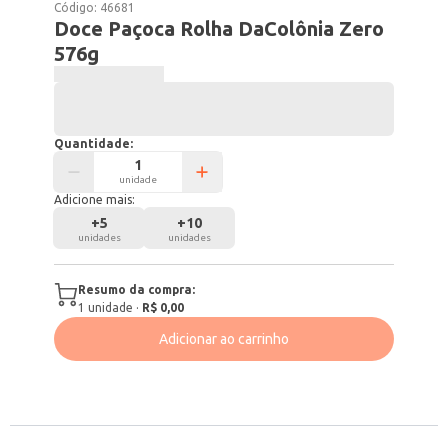
Código:
46681
Doce Paçoca Rolha DaColônia Zero
576g
Quantidade:
unidade
Adicione mais:
+
5
+
10
unidades
unidades
Resumo da compra:
1
unidade
·
R$ 0,00
Adicionar ao carrinho